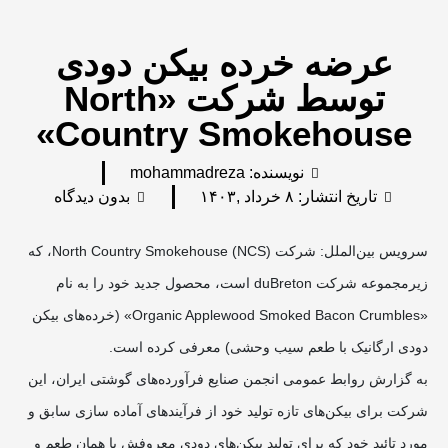
عرضه خرده بیکن دودی
توسط شرکت «North
Country Smokehouse»
نویسنده:
mohammadreza
تاریخ انتشار:
۸ خرداد ,۱۴۰۳
بدون دیدگاه
سرویس بین‌الملل: شرکت North Country Smokehouse (NCS)، که
زیرمجموعه شرکت duBreton است، محصول جدید خود را به نام
«Organic Applewood Smoked Bacon Crumbles» (خرده‌های بیکن
دودی ارگانیک با طعم سیب وحشی) معرفی کرده است.
به گزارش روابط عمومی انجمن صنایع فرآورده‌های گوشتی ایران، این
شرکت برای بیکن‌های تازه تولید خود از فرآیندهای آماده سازی سابق و
مورد تائید خود که برای تولید بیکن‌های دودی معروفش با همان طعم و