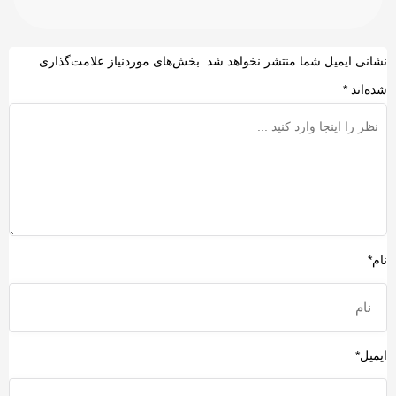
انرژی ارزان و تأمین مستمر مواد اولیه وابسته
است. به همین دلیل کارشناسان بر این باو‌ر
هستند اگر بحران ادامه پیدا کند، بازار جهانی این
شانی ایمیل شما منتشر نخواهد شد.
بخش‌های موردنیاز علامت‌گذاری
محصولات ممکن است با افزایش قیمت، تغییر
مسیرهای تجاری و حتی کمبود در برخی بازارها
ده‌اند
*
روبه‌رو شود.
ام*
یمیل*