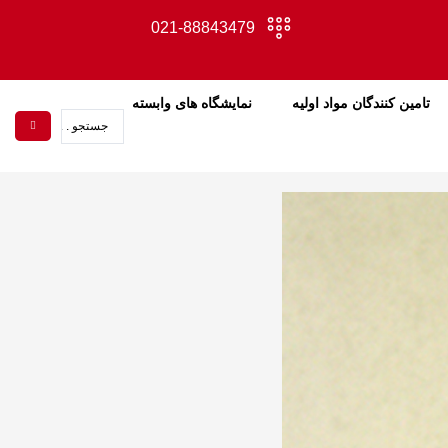
021-88843479
تامین کنندگان مواد اولیه
نمایشگاه های وابسته