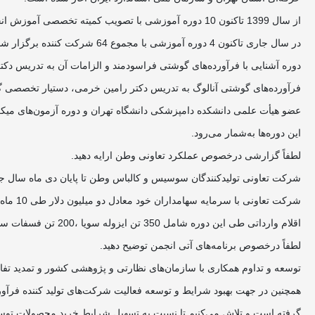
از سال 1399 تاکنون 10 دوره آموزشی با تصویب کمیته تخصصی آموزش انجمن به میزان 2206 نفر – ساعت آموزش همکاران شاغل در شرکت‌های عضو انجام پذیرفته است.
در سال جاری تاکنون 4 دوره آموزشی با مجموع 64 شرکت کننده برگزار شده است.
دوره آشنایی با فرآورده‌های گوشتی فراسودمند و الزامات آن به تدریس د
فرآورده‌های گوشتی آنالوگ به تدریس دکتر رامین خرمی، دستیار تخصصی گرو
عضو هیأت علمی دانشکده دامپزشکی دانشگاه تهران و دوره آزمون‌های میکرو
این دوره‌ها به‌شمار می‌رود.
لطفاً گزارشی درخصوص عملکرد تعاونی وطن ارایه دهید.
شرکت تعاونی تولیدکنندگان سوسیس و کالباس وطن تا پایان دی ماه سال جاری نسبت به واردات 631 تن مواد اولیه جانبی تولید فرآورده‌های گوشتی که مورد مصرف همه تو
شرکت تعاونی با سرمایه سهامداران خود معادل دو میلیون دلار طی 10 ماه گذشته از کشور‌های آلمان و چین واردات داشته است.
اقلام وارداتی طی این دوره شامل 350 تن ایزوله سویا ،200 تن فسفات سدیم، 60 تن اسید آسکوربیک و 21 تن نیتریت سدیم بوده و به شرکت‌های سهامدار واگذار شده است.
لطفاً درخصوص برنامه‌های آتی انجمن توضیح دهید.
توسعه و تداوم همکاری با سازمان‌های نظارتی و پژوهشی کشور و تمدید تفاه
همچنین در جهت بهبود شرایط و توسعه فعالیت شرکت‌های تولید کننده فرآ
گرفته است و تلاش می‌‌کنیم تا نسبت به تسهیل شرایط خرید محصولات توسط