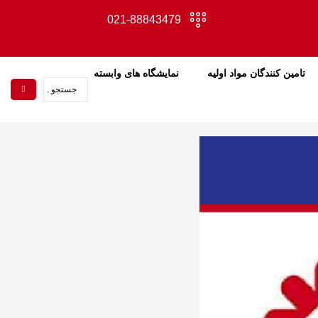
021-88843479
تامین کنندگان مواد اولیه
نمایشگاه های وابسته