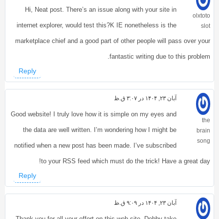
Hi, Neat post. There’s an issue along with your site in
olxtoto
internet explorer, would test this?K IE nonetheless is the
slot
marketplace chief and a good part of other people will pass over your
fantastic writing due to this problem.
Reply
آبان ۲۳, ۱۴۰۴ در ۳:۰۷ ق.ظ
Good website! I truly love how it is simple on my eyes and
the
the data are well written. I’m wondering how I might be
brain
song
notified when a new post has been made. I’ve subscribed
to your RSS feed which must do the trick! Have a great day!
Reply
آبان ۲۳, ۱۴۰۴ در ۹:۰۹ ق.ظ
Thank you for all your effort on this web site. Debby take