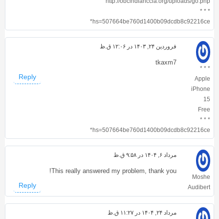
http://obcindianccia.org/uploads/go.php
* * *
hs=507664be760d1400b09dcdb8c92216ce*
فروردین ۲۴, ۱۴۰۳ در ۱۲:۰۶ ق.ظ
tkaxm7
* * *
Reply
Apple
iPhone
15
Free
* * *
hs=507664be760d1400b09dcdb8c92216ce*
مرداد ۶, ۱۴۰۴ در ۹:۵۸ ق.ظ
This really answered my problem, thank you!
Moshe
Reply
Audibert
مرداد ۲۴, ۱۴۰۴ در ۱۱:۲۷ ق.ظ