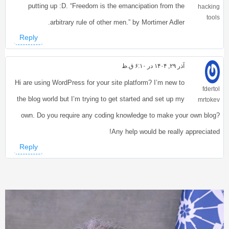
putting up :D. “Freedom is the emancipation from the
hacking
tools
arbitrary rule of other men.” by Mortimer Adler.
Reply
آذر ۲۹, ۱۴۰۴ در ۶:۱۰ ق.ظ
Hi are using WordPress for your site platform? I’m new to
fdertol
the blog world but I’m trying to get started and set up my
mrtokev
own. Do you require any coding knowledge to make your own blog?
Any help would be really appreciated!
Reply