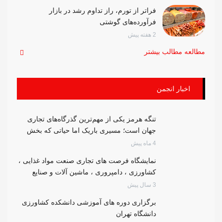
فراتر از تورم، راز تداوم رشد در بازار
فرآورده‌های گوشتی
2 هفته پیش
مطالعه مطالب بیشتر
اخبار انجمن
تنگه هرمز یکی از مهم‌ترین گذرگاه‌های تجاری
جهان است؛ مسیری باریک اما حیاتی که بخش
بزرگی از تجارت انرژی و کالاهای استراتژیک از
4 ماه پیش
آن عبور می‌کند. به گزارش روابط عمومی انجمن
نمایشگاه فرصت های تجاری صنعت مواد غذایی ،
صنایع فرآورده‌های گوشتی ایران و بر اساس
کشاورزی ، دامپروری ، ماشین آلات و صنایع
داده‌های تجارت جهانی، حدود یک‌چهارم تجارت
وابسته
3 سال پیش
دریایی نفت جهان از این مسیر انجام می‌شود و
اختلال در آن بلافاصله بر بازارهای جهانی اثر
برگزاری دوره های آموزشی دانشکده کشاورزی
می‌گذارد. با آغاز درگیری میان ایران و آمریکا و
دانشگاه تهران
افزایش خطرات امنیتی در منطقه، بسیاری از