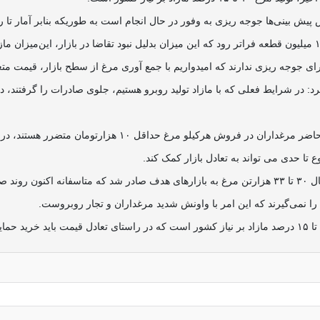
زی به وفور در حال انجام است به طوریکه بنابر آمار تا روز گذشته ۱۱۵ میلیون قطعه جوجه ریز
رای جوجه ریزی ندارند که امیدواریم با جمع آوری مرغ از سطح بازار، قیمت مت
: در شرایط فعلی که با مازاد تولید روبرو هستیم، جلوی صادرات را گرفتند، در
او قیمت کنونی هرکیلو مرغ زنده ۵۴ هزارتومان اعلام کرد و افز
عظیمی درباره آخرین وضعیت صادرات مرغ بیان کرد: بنابر آمار از ابتدای سال ۳۰ تا ۳۳ هزارتن مرغ به با
ت را نمی‌گیرند که این امر با واونش شدید مرغداران و تجار روبروست.