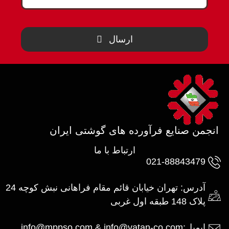
ارسال
انجمن صنایع فرآورده های گوشتی ایران
ارتباط با ما
021-88843479
آدرس: تهران خیابان قائم مقام فراهانی نبش کوچه 24
پلاک 148 طبقه اول غربی
ایمیل:info@mppso.com & info@vatan-co.com