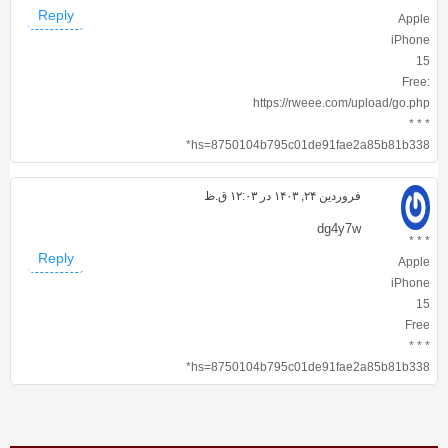
Reply
Apple
iPhone
15
Free:
https://rweee.com/upload/go.php
* * *
hs=8750104b795c01de91fae2a85b81b338*
فروردین ۲۴, ۱۴۰۳ در ۱۲:۰۳ ق.ظ
dg4y7w
* * *
Reply
Apple
iPhone
15
Free
* * *
hs=8750104b795c01de91fae2a85b81b338*