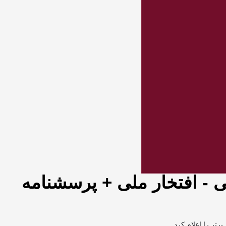
 -‌ افتخار ملی + پرسشنامه
رتر را اعلام کرد.