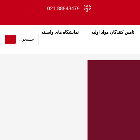
021-88843479
تامین کنندگان مواد اولیه
نمایشگاه های وابسته